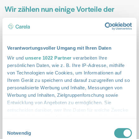
Wir zählen nun einige Vorteile der
Anstellung als pflegende*r
Angehörige*r bei einer
Spitexorganisation auf.
Verantwortungsvoller Umgang mit Ihren Daten
Wir und
unsere 1022 Partner
verarbeiten Ihre
Vertrautheit
persönlichen Daten, wie z. B. Ihre IP-Adresse, mithilfe
von Technologien wie Cookies, um Informationen auf
Die Pflege durch nahestehende Personen hat einen
Ihrem Gerät zu speichern und darauf zuzugreifen und so
personalisierte Werbung und Inhalte, Messungen von
grossen Vorteil: Die Pflege ist persönlich und
Werbung und Inhalten, Zielgruppenforschung sowie
vertraut. Externe Fachkräfte können das oft nicht in
Entwicklung von Angeboten zu ermöglichen. Sie
gleichem Mass bieten. Wenn Angehörige bei einer
entscheiden darüber, wer Ihre Daten für welche Zwecke
Organisation wie Carela angestellt sind, bleibt die
nutzt. Sie können Ihre Einwilligung jederzeit über die
Cookie-Erklärung oder durch Klicken auf das Privacy
Privatsphäre besser geschützt. Es gibt keine
Einwilligungsauswahl
Trigger Symbol ändern oder widerrufen
Notwendig
ständig wechselnden Bezugspersonen und keine