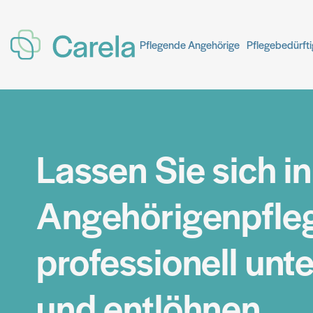
Pflegende Angehörige
Pflegende Angehörige
Pflegebedürft
Pflegebedürft
Lassen Sie sich in
Angehörigenpfle
professionell unt
und entlöhnen.