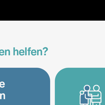
en helfen?
ge
n