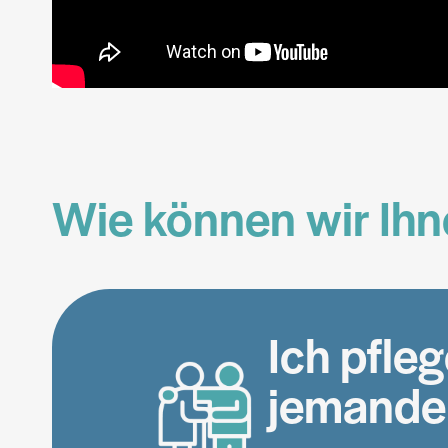
Wie können wir Ihn
Ich pfle
jemande