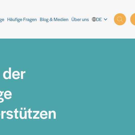
ige
ige
Häufige Fragen
Häufige Fragen
Blog & Medien
Blog & Medien
Über uns
Über uns
DE
DE
 der
ge
erstützen