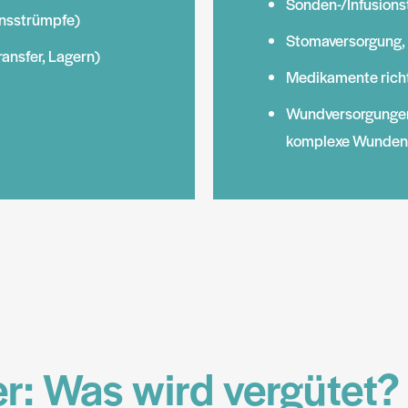
Sonden-/Infusions
onsstrümpfe)
Stomaversorgung, 
ransfer, Lagern)
Medikamente ric
Wundversorgungen
komplexe Wunden
: Was wird vergütet?