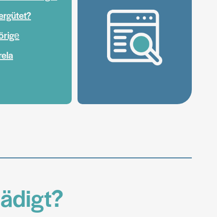
ergütet?
örige
rela
hädigt?