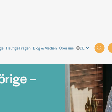
ige
Häufige Fragen
Blog & Medien
Über uns
DE
rige –