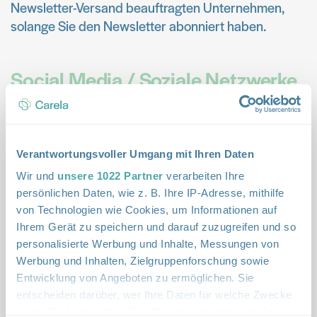
Newsletter-Versand beauftragten Unternehmen,
solange Sie den Newsletter abonniert haben.
Social Media / Soziale Netzwerke
Auf dieser Webseite können Schaltflächen («Social-
Media-Plugins») platziert sein, die einen Kontakt mit
den Servern von sozialen Netzwerken (LinkedIn,
Verantwortungsvoller Umgang mit Ihren Daten
YouTube, Facebook, Twitter, Instagram, etc.)
Wir und
unsere 1022 Partner
verarbeiten Ihre
herstellen. Mit dem Klick auf einen dieser Buttons
persönlichen Daten, wie z. B. Ihre IP-Adresse, mithilfe
erteilen Sie Ihre Zustimmung, dass notwendige
von Technologien wie Cookies, um Informationen auf
Daten wie IP-Adresse, Besuch der Webseite u.a. an
Ihrem Gerät zu speichern und darauf zuzugreifen und so
den jeweiligen Betreiber des sozialen Netzwerks
personalisierte Werbung und Inhalte, Messungen von
übermittelt werden.
Werbung und Inhalten, Zielgruppenforschung sowie
Entwicklung von Angeboten zu ermöglichen. Sie
entscheiden darüber, wer Ihre Daten für welche Zwecke
Links zu anderen Webseiten
nutzt. Sie können Ihre Einwilligung jederzeit über die