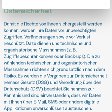
soziale Medien, Werbung und Analysen weiter. Unsere
Datensicherheit
Partner führen diese Informationen möglicherweise mit
weiteren Daten zusammen, die Sie ihnen bereitgestellt
haben oder die sie im Rahmen Ihrer Nutzung der Dienste
gesammelt haben.
Damit die Rechte von Ihnen sichergestellt werden
können, werden Ihre Daten vor unberechtigten
Zugriffen, Veränderungen sowie vor Verlust
geschützt. Dazu dienen uns technische und
organisatorische Massnahmen (z. B.
Zugriffsbeschränkungen oder Back-ups). Die zu
wählenden technischen und organisatorischen
Massnahmen richten sich grundsätzlich nach dem
Risiko. Es werden die Vorgaben zur Datensicherheit
gemäss Gesetz (DSG) und Verordnung über den
Datenschutz (DSV) beachtet.Sie nehmen zur
Kenntnis und sind einverstanden, dass wir Daten
mit Ihnen über E-Mail, SMS oder andere digitale
Applikationen unverschlüsselt austauschen.