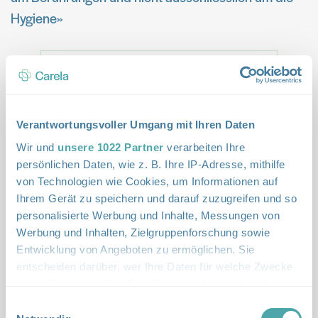
Hygiene»
Verantwortungsvoller Umgang mit Ihren Daten
Wir und
unsere 1022 Partner
verarbeiten Ihre
persönlichen Daten, wie z. B. Ihre IP-Adresse, mithilfe
von Technologien wie Cookies, um Informationen auf
Wie viel Pflege braucht eine Person mit
Ihrem Gerät zu speichern und darauf zuzugreifen und so
Krebs?
personalisierte Werbung und Inhalte, Messungen von
Werbung und Inhalten, Zielgruppenforschung sowie
Gerade in der Betreuung von Krebspatientinnen
Entwicklung von Angeboten zu ermöglichen. Sie
entscheiden darüber, wer Ihre Daten für welche Zwecke
und -patienten verändert sich der Pflegebedarf oft
nutzt. Sie können Ihre Einwilligung jederzeit über die
schrittweise – abhängig vom Krankheitsverlauf, der
Cookie-Erklärung oder durch Klicken auf das Privacy
Einwilligungsauswahl
Behandlung und der psychischen Verfassung. Das
Trigger Symbol ändern oder widerrufen