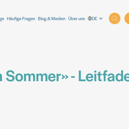
ige
ige
Häufige Fragen
Häufige Fragen
Blog & Medien
Blog & Medien
Über uns
Über uns
DE
DE
n Sommer» - Leitfade