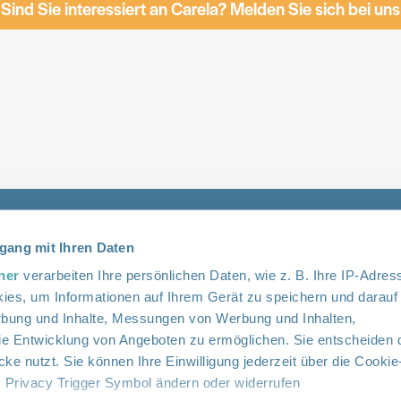
Sind Sie interessiert an Carela? Melden Sie sich bei uns
Quick links
Kontak
gang mit Ihren Daten
Startseite
Blog & Medien
info@ca
ner
verarbeiten Ihre persönlichen Daten, wie z. B. Ihre IP-Adress
ies, um Informationen auf Ihrem Gerät zu speichern und darauf
Pflegende Angehörige
Über uns
+41 44 
rbung und Inhalte, Messungen von Werbung und Inhalten,
Pflegebedürftige
Kontakt
e Entwicklung von Angeboten zu ermöglichen. Sie entscheiden 
Häufige Fragen
ke nutzt. Sie können Ihre Einwilligung jederzeit über die Cookie
s Privacy Trigger Symbol ändern oder widerrufen