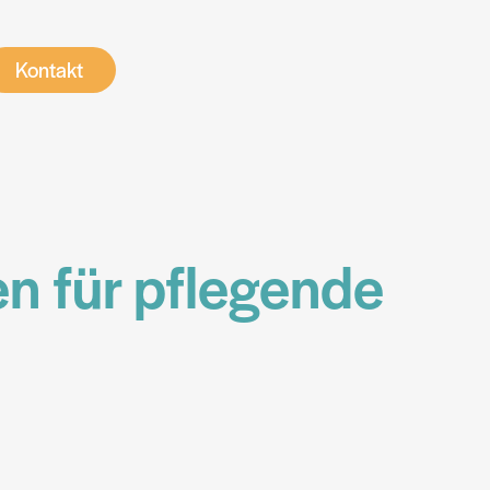
Kontakt
Kontakt
n für pflegende