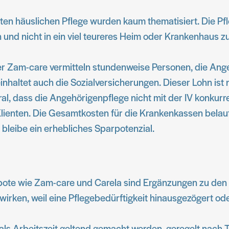
ten häuslichen Pflege wurden kaum thematisiert. Die Pf
und nicht in ein viel teureres Heim oder Krankenhaus z
der Zam-care vermitteln stundenweise Personen, die An
haltet auch die Sozialversicherungen. Dieser Lohn ist n
ral, dass die Angehörigenpflege nicht mit der IV konkurr
Klienten. Die Gesamtkosten für die Krankenkassen belau
 bleibe ein erhebliches Sparpotenzial.
ebote wie Zam-care und Carela sind Ergänzungen zu de
irken, weil eine Pflegebedürftigkeit hinausgezögert od
 als Arbeitszeit geltend gemacht werden, geregelt nach 