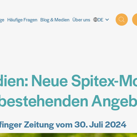
ige
ige
Häufige Fragen
Häufige Fragen
Blog & Medien
Blog & Medien
Über uns
Über uns
DE
DE
dien: Neue Spitex-Mo
u bestehenden Ange
finger Zeitung vom 30. Juli 2024