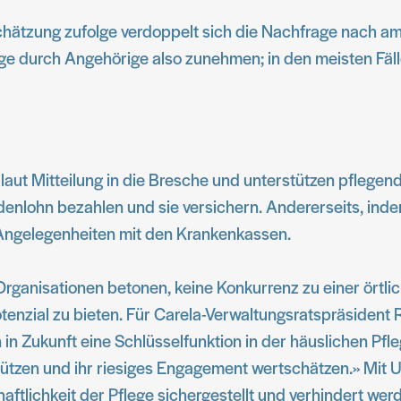
Schätzung zufolge verdoppelt sich die Nachfrage nach a
ge durch Angehörige also zunehmen; in den meisten Fälle
t Mitteilung in die Bresche und unterstützen pflegende 
enlohn bezahlen und sie versichern. Andererseits, indem
n Angelegenheiten mit den Krankenkassen.
rganisationen betonen, keine Konkurrenz zu einer örtli
enzial zu bieten. Für Carela-Verwaltungsratspräsident 
in Zukunft eine Schlüsselfunktion in der häuslichen Pf
ützen und ihr riesiges Engagement wertschätzen.» Mit U
aftlichkeit der Pflege sichergestellt und verhindert we